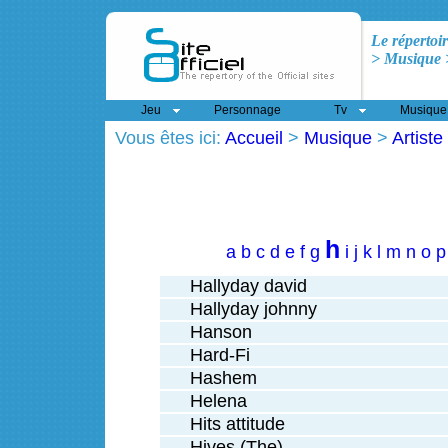
Le répertoir
> Musique >
Jeu
Personnage
Tv
Musique
Vous êtes ici:
Accueil
>
Musique
>
Artiste
h
a
b
c
d
e
f
g
i
j
k
l
m
n
o
p
Hallyday david
Hallyday johnny
Hanson
Hard-Fi
Hashem
Helena
Hits attitude
Hives (The)