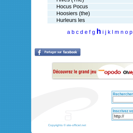
Hocus Pocus
Hoosiers (the)
Hurleurs les
h
a
b
c
d
e
f
g
i
j
k
l
m
n
o
p
Rechercher
Inscrivez vo
Copyrights © site-officiel.net