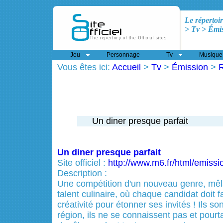
Le répertoir
> Tv > Émis
Jeu
Personnage
Tv
Musique
Vous êtes ici:
Accueil
>
Tv
>
Émission
>
R
Un diner presque parfait
Un diner presque parfait
Site officiel :
http://www.m6.fr/html/emissi
Description :
Une compétition d'un nouveau genre, mêlan
talent culinaire, où chaque candidat doit 
créativité pour étonner ses invités ! Ils so
région, ils ne se connaissent pas et pourtan